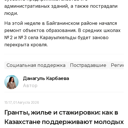
административных зданий, а также пострадали
люди.
На этой неделе в Байганинском районе начался
ремонт объектов образования. В средних школах
№ 2 и № 3 села Карауылкельды будет заново
перекрыта кровля.
Социальная поддержка
Пострадавшие
Регион
Данагуль Карбаева
Автор
15:17, 01 Августа 2026
Гранты, жилье и стажировки: как в
Казахстане поддерживают молодых