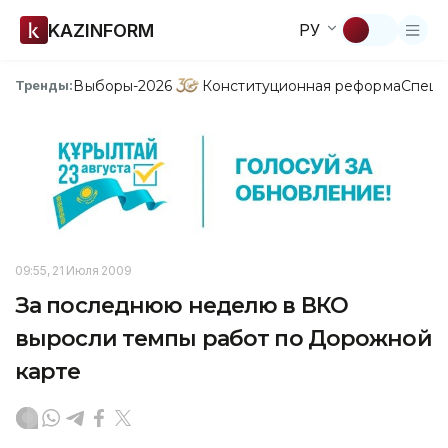
KAZINFORM
РУ
Выборы-2026
Конституционная реформа
Спецп
Тренды:
09:55, 21 Июля 2009
За последнюю неделю в ВКО
выросли темпы работ по Дорожной
карте