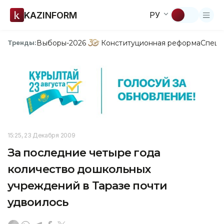
KAZINFORM
РУ
Выборы-2026
Конституционная реформа
Спецп
Тренды:
15:25, 23 Декабря 2009
За последние четыре года
количество дошкольных
учреждений в Таразе почти
удвоилось