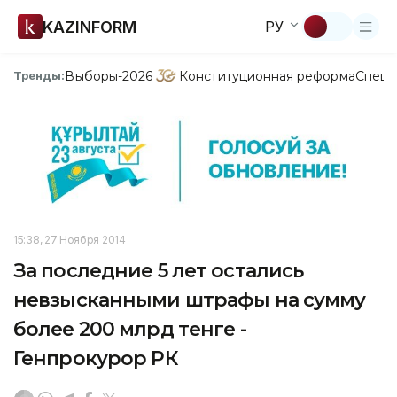
KAZINFORM
РУ
Выборы-2026
Конституционная реформа
Спецп
Тренды:
15:38, 27 Ноября 2014
За последние 5 лет остались
невзысканными штрафы на сумму
более 200 млрд тенге -
Генпрокурор РК