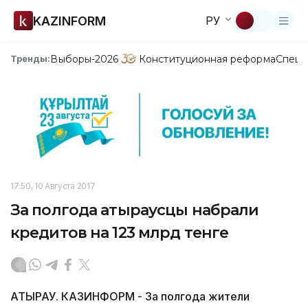
KAZINFORM
РУ
Выборы-2026
Конституционная реформа
Спецп
Тренды:
17:50, 10 Августа 2017
За полгода атыраусцы набрали
кредитов на 123 млрд тенге
АТЫРАУ. КАЗИНФОРМ - За полгода жители