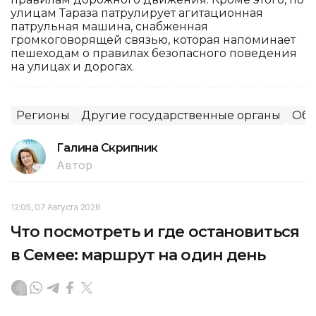
улицам Тараза патрулирует агитационная
патрульная машина, снабженная
громкоговорящей связью, которая напоминает
пешеходам о правилах безопасного поведения
на улицах и дорогах.
Регионы
Другие государственные органы
Общ
Галина Скрипник
Автор
12:05, 07 Августа 2026
Что посмотреть и где остановиться
в Семее: маршрут на один день