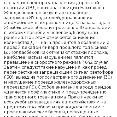
словам инспектора управления дорожной
полиции ДВД капитана полиции Бахытжана
Жолдасбекова, в результате отработок
задержано 87 водителей, управлявших
автомобилем в нетрезвом виде. С начала года в
Жамбылской области произошло 10 автоаварий,
в которых погибли 4 человека, 6 получили
ранения. При этом отмечается снижение
количества ДТП на 14 процентов в сравнении с
первой декадой января прошлого года, сказал
Б. Жолдасбеков.Как отмечают стражи порядка,
наиболее частым нарушением является
превышение скоростного режима ? 642 случая.
За этим следуют такие нарушения, как проезд
перекрестка на запрещающий сигнал светофора
(150), выезд на полосу встречного движения (30)
и нарушение проезда железнодорожных
переездов (19). Особое внимание в ходе рейдов
уделяется профилактике и предупреждению
транспортного травматизма. Практически во
всех учебных заведениях, автохозяйствах и на
предприятиях области проводятся лекции и
профилактические беседы, посвященные
правилам дорожного движения. Кроме этого, по