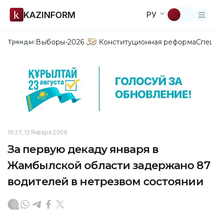
KAZINFORM
РУ
Выборы-2026
Конституционная реформа
Спецп
Тренды:
16:27, 12 Января 2009
За первую декаду января в
Жамбылской области задержано 87
водителей в нетрезвом состоянии