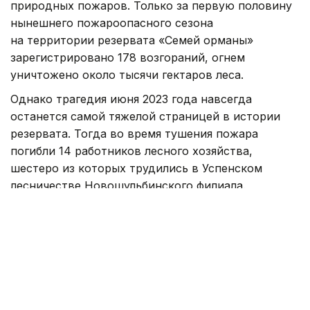
природных пожаров. Только за первую половину
нынешнего пожароопасного сезона
на территории резервата «Семей орманы»
зарегистрировано 178 возгораний, огнем
уничтожено около тысячи гектаров леса.
Однако трагедия июня 2023 года навсегда
останется самой тяжелой страницей в истории
резервата. Тогда во время тушения пожара
погибли 14 работников лесного хозяйства,
шестеро из которых трудились в Успенском
лесничестве Новошульбинского филиала.
Оператор связи Арай Амирханова хорошо знала
каждого из погибших.
— Наш руководитель Мейрамгуль
Кусаинова не оставила своих сотрудников
и вместе с ними отправилась на тушение
пожара. Среди погибших был и 24-летний