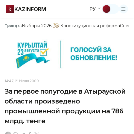
KAZINFORM
РУ
Выборы-2026
Конституционная реформа
Спецп
Тренды:
14:47, 21 Июля 2009
За первое полугодие в Атырауской
области произведено
промышленной продукции на 786
млрд. тенге