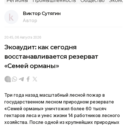
Регионы
Промышленность
Общество
Эконо
Виктор Сутягин
Автор
20:45, 06 Августа 2026
Экоаудит: как сегодня
восстанавливается резерват
«Семей орманы»
Три года назад масштабный лесной пожар в
государственном лесном природном резервате
«Семей орманы» уничтожил более 60 тысяч
гектаров леса и унес жизни 14 работников лесного
хозяйства. После одной из крупнейших природных