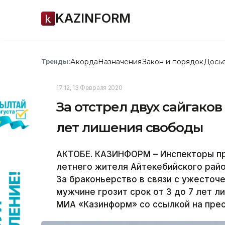
KAZINFORM
Акорда
Назначения
Закон и порядок
Дось
Тренды:
17:12, 13 Февраля 2020
За отстрел двух сайгаков
лет лишения свободы
АКТОБЕ. КАЗИНФОРМ – Инспекторы пр
летнего жителя Айтекебийского район
За браконьерство в связи с ужесто
мужчине грозит срок от 3 до 7 лет 
МИА «Казинформ» со ссылкой на пре