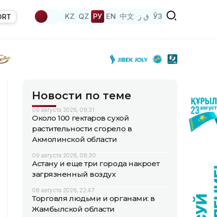
KZ
QZ
РУ
EN
中文
ق ز
ЎЗ
ORT
Новости по теме
09 августа 2026, 09:31
Около 100 гектаров сухой
растительности сгорело в
Акмолинской области
09 августа 2026, 06:30
Астану и еще три города накроет
загрязненный воздух
08 августа 2026, 22:47
Торговля людьми и органами: в
Жамбылской области