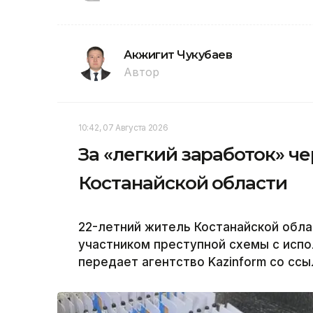
Акжигит Чукубаев
Автор
10:42, 07 Августа 2026
За «легкий заработок» ч
Костанайской области
22-летний житель Костанайской облас
участником преступной схемы с испо
передает агентство Kazinform со ссы