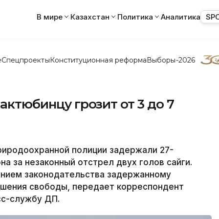
В мире
Казахстан
Политика
Аналитика
SP
е
Спецпроекты
Конституционная реформа
Выборы-2026
 актюбинцу грозит от 3 до 7
иродоохранной полиции задержали 27-
а за незаконный отстрел двух голов сайги.
чением законодательства задержанному
лишения свободы, передает корреспондент
сс-службу ДП.