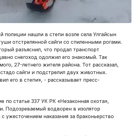
й полиции нашли в степи возле села Улгайсын
туши отстрелянной сайги со спиленными рогами.
торый разъяснил, что продал транспорт
давно снегоход одолжил его знакомый. Так
ого, 27-летнего жителя района. Тот рассказал,
 стадо сайги и подстрелил двух животных.
авил его в степи», - рассказывает пресс-
е по статье 337 УК РК «Незаконная охота»,
йги. Подозреваемый водворен в изолятор
и с ужесточением наказания за браконьерство