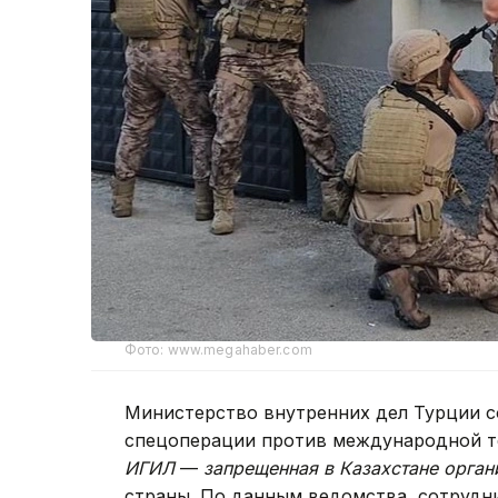
Фото: www.megahaber.com
Министерство внутренних дел Турции 
спецоперации против международной т
ИГИЛ
—
запрещенная в Казахстане орган
страны. По данным ведомства, сотрудн