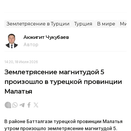
Землетрясение в Турции
Турция
В мире
Мир
Акжигит Чукубаев
Автор
14:20, 18 Июля 2026
Землетрясение магнитудой 5
произошло в турецкой провинции
Малатья
В районе Батталгази турецкой провинции Малатья
утром произошло землетрясение магнитудой 5.