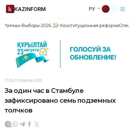
KAZINFORM
РУ
Выборы-2026
Конституционная реформа
Спецп
Тренды:
17:05, 23 Апреля 2025
За один час в Стамбуле
зафиксировано семь подземных
толчков