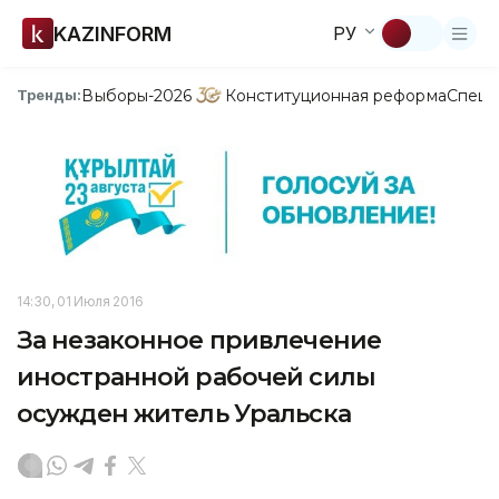
KAZINFORM
РУ
Выборы-2026
Конституционная реформа
Спецп
Тренды:
14:30, 01 Июля 2016
За незаконное привлечение
иностранной рабочей силы
осужден житель Уральска