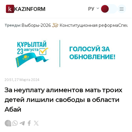
KAZINFORM
РУ
Выборы-2026
Конституционная реформа
Спецп
Тренды:
20:51, 27 Марта 2024
За неуплату алиментов мать троих
детей лишили свободы в области
Абай