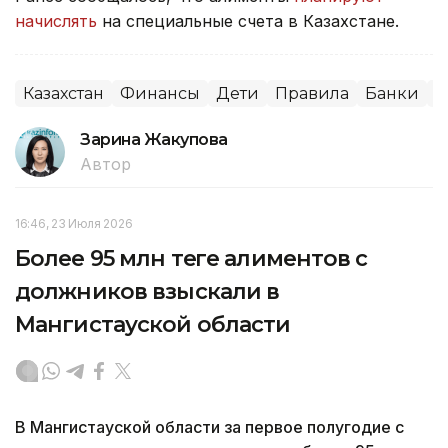
начислять
на специальные счета в Казахстане.
Казахстан
Финансы
Дети
Правила
Банки
О
Зарина Жакупова
Автор
16:46, 23 Июля 2026
Более 95 млн теңге алиментов с
должников взыскали в
Мангистауской области
В Мангистауской области за первое полугодие с