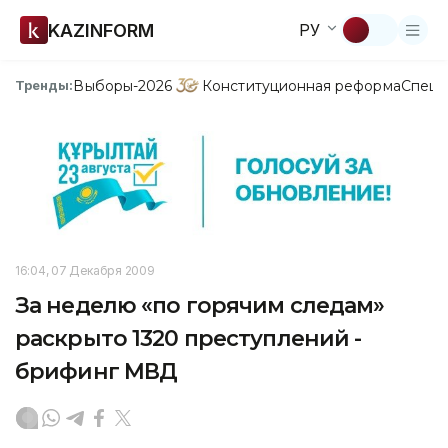
KAZINFORM
РУ
Выборы-2026
Конституционная реформа
Спецп
Тренды:
16:04, 07 Декабря 2009
За неделю «по горячим следам»
раскрыто 1320 преступлений -
брифинг МВД