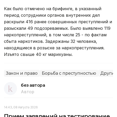
Как было отмечено на брифинге, в указанный
период сотрудники органов внутренних дел
раскрыли 416 ранее совершенных преступлений и
разыскали 49 подозреваемых. Было выявлено 119
наркопреступлений, в том числе 25 - по фактам
сбыта наркотиков. Задержаны 32 человека,
находящиеся в розыске за наркопреступления.
Изъято свыше 40 кг марихуаны.
Закон и право
Борьба с преступностью
Другие
без автора
Автор
14:43, 08 Августа 2026
Прием заявлений на тестирование