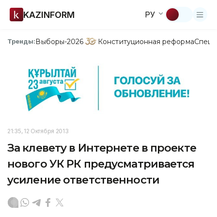
KAZINFORM
РУ
Выборы-2026
Конституционная реформа
Спецп
Тренды:
21:35, 12 Октября 2013
За клевету в Интернете в проекте
нового УК РК предусматривается
усиление ответственности