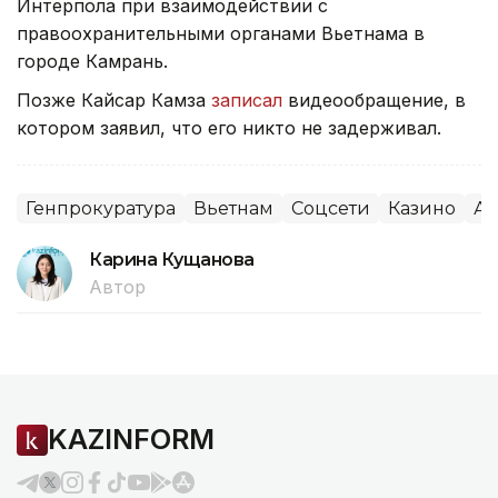
Интерпола при взаимодействии с
правоохранительными органами Вьетнама в
городе Камрань.
Позже Кайсар Камза
записал
видеообращение, в
котором заявил, что его никто не задерживал.
Генпрокуратура
Вьетнам
Соцсети
Казино
Аз
Карина Кущанова
Автор
KAZINFORM