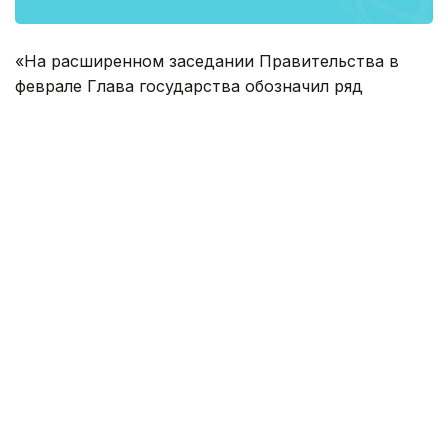
«На расширенном заседании Правительства в
феврале Глава государства обозначил ряд
проектов, а точнее 72, у которых имелись
проблемы на тот период. Из них 18-20
простаивали, остальные же работали с очень
низкой загрузкой - менее 30-50%. За эти два
месяца мы провели активную работу с акиматами.
По каждому из 72 проектов подписаны
совместные конкретные планы действия - это
трехсторонние документы между нашим
министерством, акиматом и владельцами
предприятий», - рассказал Касымбек на пресс-
конференции в Правительстве.
В настоящее время, по его словам,
производственная загрузка у 23 проектов
превысила 50% от своей проектной мощности.