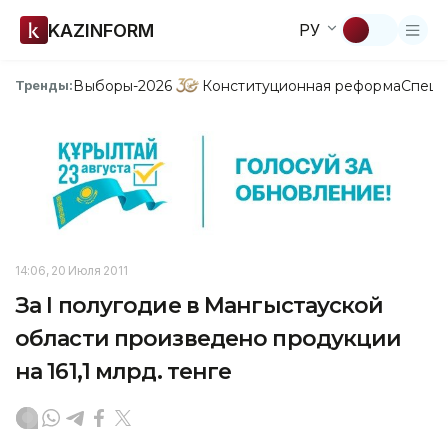
KAZINFORM
РУ
Выборы-2026
Конституционная реформа
Спецп
Тренды:
14:06, 20 Июля 2011
За I полугодие в Мангыстауской
области произведено продукции
на 161,1 млрд. тенге