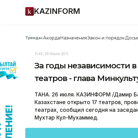
KAZINFORM
Акорда
Назначения
Закон и порядок
Дось
Тренды:
11:45, 26 Июля 2011
За годы независимости в
театров - глава Минкуль
ТАНА. 26 июля. КАЗИНФОРМ /Дамир Ба
Казахстане открыто 17 театров, про
театрах, сообщил сегодня на заседа
Мухтар Кул-Мухаммед.