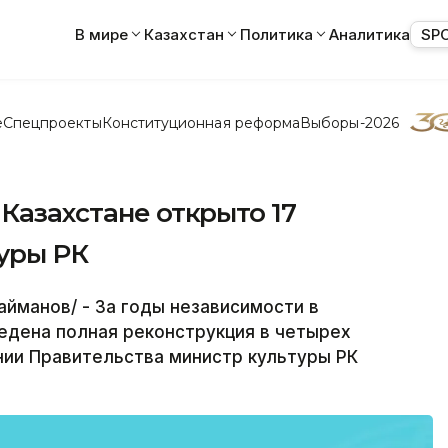
В мире
Казахстан
Политика
Аналитика
SP
е
Спецпроекты
Конституционная реформа
Выборы-2026
 Казахстане открыто 17
туры РК
йманов/ - За годы независимости в
ведена полная реконструкция в четырех
нии Правительства министр культуры РК