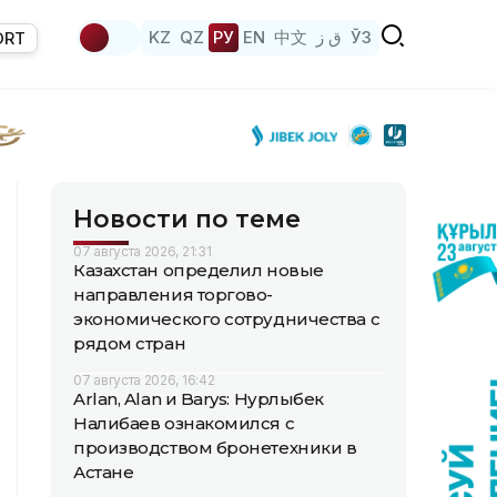
KZ
QZ
РУ
EN
中文
ق ز
ЎЗ
ORT
Новости по теме
07 августа 2026, 21:31
Казахстан определил новые
направления торгово-
экономического сотрудничества с
рядом стран
07 августа 2026, 16:42
Arlan, Alan и Barys: Нурлыбек
Налибаев ознакомился с
производством бронетехники в
Астане