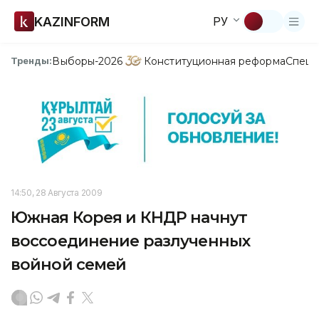
KAZINFORM
РУ
Выборы-2026
Конституционная реформа
Спецп
Тренды:
14:50, 28 Августа 2009
Южная Корея и КНДР начнут
воссоединение разлученных
войной семей