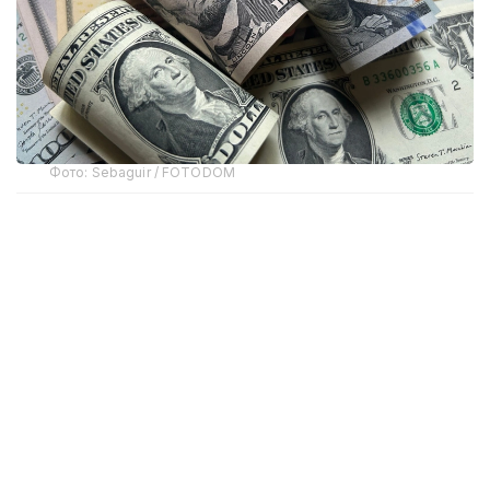
Фото: Sebaguir / FOTODOM
Согласно документу, администрация президента
США Дональда Трампа совместно с Конгрессом
планирует объявить о выделении $1 млрд в
рамках пакета помощи в сфере безопасности для
поддержки нового президента Колумбии. Как
отмечается в заявлении, средства будут
направлены на совместную с Вашингтоном
борьбу с организованной преступностью и
наркоторговлей в Западном полушарии. Кроме
того, часть финансирования предполагается