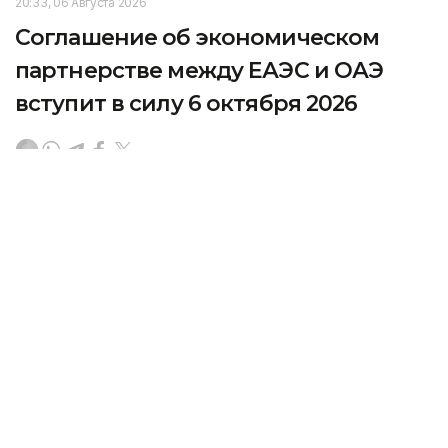
20:33, 06 Августа 2026
Соглашение об экономическом
партнерстве между ЕАЭС и ОАЭ
вступит в силу 6 октября 2026
Евразийская экономическая комиссия
и Объединенный Арабские Эмираты обменялись
официальными уведомлениями о завершении
внутригосударственных процедур, необходимых
для вступления в силу Соглашения
об экономическом партнерстве между
Евразийским экономическим союзом и ОАЭ,
подписанного 27 июня 2025 года в Минске,
передает Kazinform со ссылкой на официальный
сайт ЕАЭС.