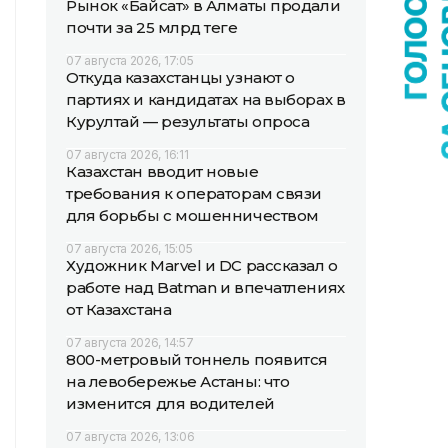
Рынок «Байсат» в Алматы продали
почти за 25 млрд теңге
07 августа 2026, 17:05
Откуда казахстанцы узнают о
партиях и кандидатах на выборах в
Курултай — результаты опроса
07 августа 2026, 16:11
Казахстан вводит новые
требования к операторам связи
для борьбы с мошенничеством
07 августа 2026, 15:05
Художник Marvel и DC рассказал о
работе над Batman и впечатлениях
от Казахстана
07 августа 2026, 14:57
800-метровый тоннель появится
на левобережье Астаны: что
изменится для водителей
07 августа 2026, 13:06