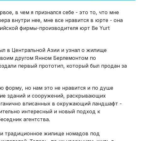
вое, в чем я признался себе - это то, что мне
ера внутри нее, мне все нравится в юрте - она
ьгийской фирмы-производителя юрт Be Yurt
был в Центральной Азии и узнал о жилище
 своим другом Янном Берлемонтом по
оздали первый прототип, который был продан за
ю форму, но нам это не нравится и по душе
ние зданий и сооружений, раскрывающих
рганично вписанных в окружающий ландшафт -
вительно интересный и новый подход к
беседник агентства.
ли традиционное жилище номадов под