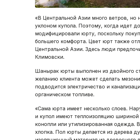
«В Центральной Азии много ветров, но
уклоном купола. Поэтому, когда идет д
модифицировали юрту, поскольку покуп
большего комфорта. Цвет юрт также отл
Центральной Азии. Здесь люди предпочит
Климовски.
Шанырак юрты выполнен из двойного ст
желанию клиента может сделать мезони
подводится электричество и канализаци
органическом топливе.
«Сама юрта имеет несколько слоев. На
и купол имеют теплоизоляцию шириной о
конопли или утилизированная одежда. В
хлопка. Пол юрты делается из дерева д
изоляционный материал из древесного в