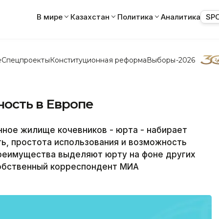
В мире
Казахстан
Политика
Аналитика
SP
е
Спецпроекты
Конституционная реформа
Выборы-2026
ость в Европе
ое жилище кочевников - юрта - набирает
ть, простота использования и возможность
преимущества выделяют юрту на фоне других
обственный корреспондент МИА