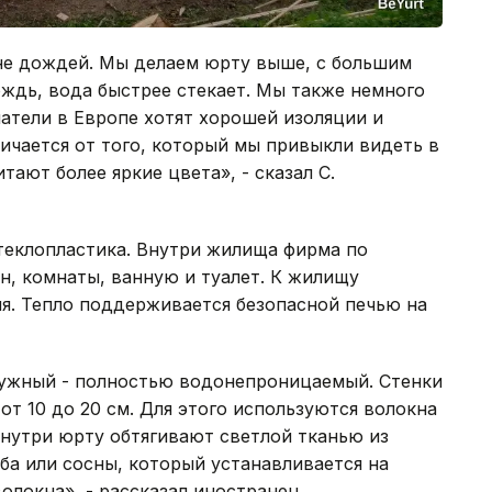
 не дождей. Мы делаем юрту выше, с большим
ождь, вода быстрее стекает. Мы также немного
атели в Европе хотят хорошей изоляции и
ичается от того, который мы привыкли видеть в
ают более яркие цвета», - сказал С.
еклопластика. Внутри жилища фирма по
н, комнаты, ванную и туалет. К жилищу
я. Тепло поддерживается безопасной печью на
ружный - полностью водонепроницаемый. Стенки
т 10 до 20 см. Для этого используются волокна
нутри юрту обтягивают светлой тканью из
уба или сосны, который устанавливается на
олокна», - рассказал иностранец.