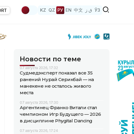
KZ
QZ
РУ
EN
中文
ق ز
ЎЗ
ORT
Новости по теме
07 августа 2026, 17:32
Судмедэксперт показал все 35
ранений Нурай Серикбай — на
манекене не осталось живого
места
07 августа 2026, 17:30
Аргентинец Франко Витали стал
чемпионом Игр Будущего — 2026
в дисциплине Phygital Dancing
07 августа 2026, 17:24