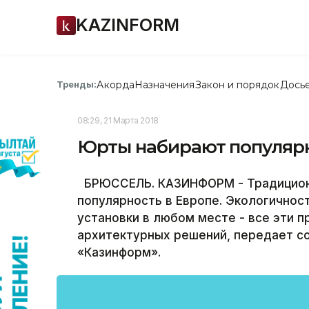
KAZINFORM
Акорда
Назначения
Закон и порядок
Дось
Тренды:
08:29, 21 Марта 2018
Юрты набирают популярн
БРЮССЕЛЬ. КАЗИНФОРМ - Традиционн
популярность в Европе. Экологичнос
установки в любом месте - все эти 
архитектурных решений, передает с
«Казинформ».