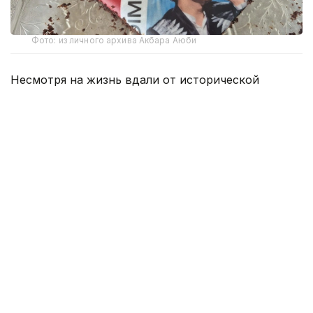
Фото: из личного архива Акбара Аюби
Несмотря на жизнь вдали от исторической
родины, представители казахской диаспоры
в Дании прилагают усилия для сохранения
национального языка и культуры. Один из таких
людей — кандидат экономических наук Кажы
Акбар Аюби. Сегодня он работает в сфере
международной энергетики и активно участвует
в общественной жизни казахской общины
в Дании. Корреспондент Kazinform побеседовал
с соотечественником, расспросив его
о жизненном пути, истории казахов в Дании
и их современной повседневной жизни.
— Акбар мырза, прежде всего расскажите