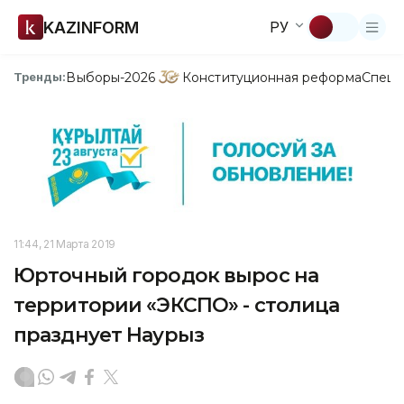
KAZINFORM
РУ
Выборы-2026
Конституционная реформа
Спецп
Тренды:
11:44, 21 Марта 2019
Юрточный городок вырос на
территории «ЭКСПО» - столица
празднует Наурыз