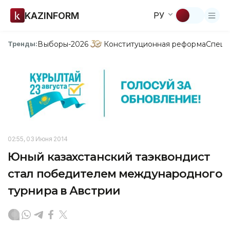
KAZINFORM
РУ
Выборы-2026
Конституционная реформа
Спецп
Тренды:
02:55, 03 Июня 2014
Юный казахстанский таэквондист
стал победителем международного
турнира в Австрии