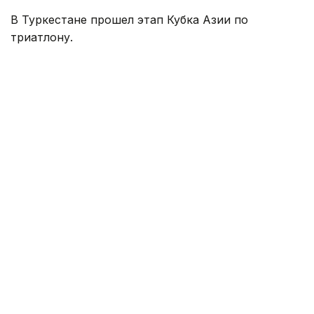
В Туркестане прошел этап Кубка Азии по
триатлону.
В мужском старте серебряную медаль завоевал
представитель сборной Казахстана Арлан
Жанабай. Он финишировал вторым с результатом
1:47:07.
Победителем стал россиянин Роман Минеев,
выступающий под нейтральным флагом, —
1:46:38. Третьим финишировал японец Рен Сато —
1:47:23.
Другие представители сборной Казахстана
показали следующие результаты: Темирлан
Темиров — девятое место, Дарын Конысбаев —
12-е, Ельмурат Канай — 23-е, Максим Шмулич —
29-е, Алинаби Маралбеков — 35-е.
В женских соревнованиях лучшей среди