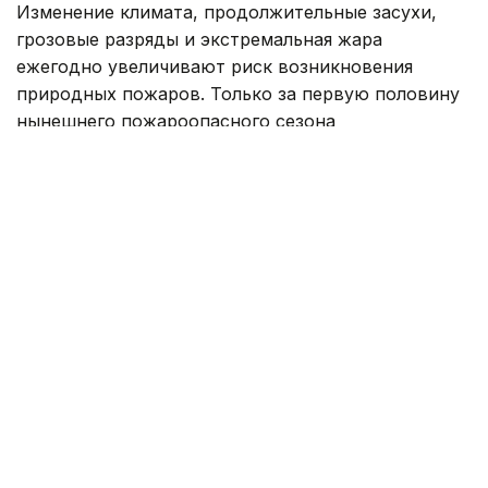
Изменение климата, продолжительные засухи,
грозовые разряды и экстремальная жара
ежегодно увеличивают риск возникновения
природных пожаров. Только за первую половину
нынешнего пожароопасного сезона
на территории резервата «Семей орманы»
зарегистрировано 178 возгораний, огнем
уничтожено около тысячи гектаров леса.
Однако трагедия июня 2023 года навсегда
останется самой тяжелой страницей в истории
резервата. Тогда во время тушения пожара
погибли 14 работников лесного хозяйства,
шестеро из которых трудились в Успенском
лесничестве Новошульбинского филиала.
Оператор связи Арай Амирханова хорошо знала
каждого из погибших.
— Наш руководитель Мейрамгуль