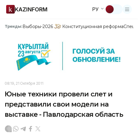
KAZINFORM
РУ
Выборы-2026
Конституционная реформа
Спецп
Тренды:
08:19, 21 Октября 2011
Юные техники провели слет и
представили свои модели на
выставке - Павлодарская область