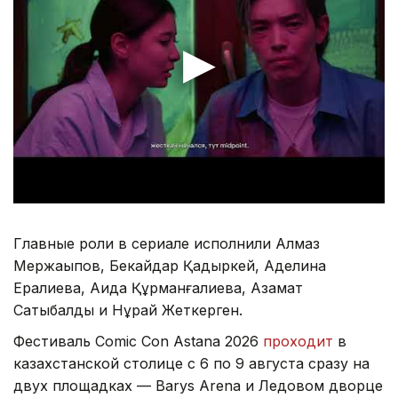
Главные роли в сериале исполнили Алмаз
Мержақыпов, Бекайдар Қадыркей, Аделина
Ералиева, Аида Құрманғалиева, Азамат
Сатыбалды и Нұрай Жеткерген.
Фестиваль Comic Con Astana 2026
проходит
в
казахстанской столице с 6 по 9 августа сразу на
двух площадках — Barys Arena и Ледовом дворце