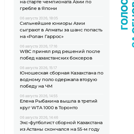
на старте чемпионата Азии по
гребле в Япони
06 августа 2026, 18:05
Сильнейшие юниоры Азии
сыграют в Алматы за шанс попасть
на «Ролан Гаррос»
06 августа 2026, 17:16
WBC принял ряд решений после
побед казахстанских боксеров
06 августа 2026, 15:17
Юношеская сборная Казахстана по
водному поло одержала вторую
победу на ЧМ
06 августа 2026, 14:55
Елена Рыбакина вышла в третий
круг WTA 1000 в Торонто
06 августа 2026, 14:46
Экс-футболист сборной Казахстана
из Астаны скончался на 55-м году