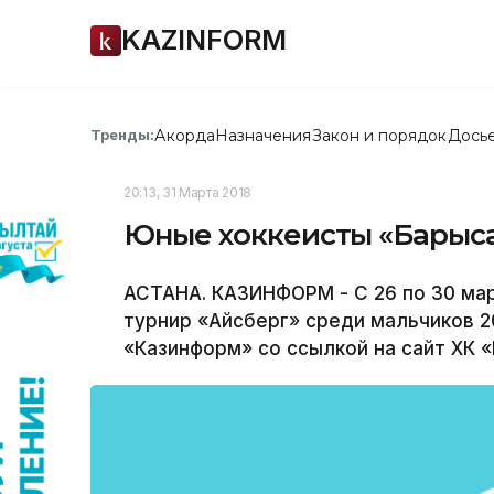
KAZINFORM
Акорда
Назначения
Закон и порядок
Дось
Тренды:
20:13, 31 Марта 2018
Юные хоккеисты «Барыса
АСТАНА. КАЗИНФОРМ - С 26 по 30 ма
турнир «Айсберг» среди мальчиков 
«Казинформ» со ссылкой на сайт ХК «