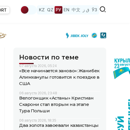
KZ
QZ
РУ
EN
中文
ق ز
ЎЗ
ORT
Новости по теме
07 августа 2026, 05:24
«Все начинается заново»: Жанибек
Алимханулы готовится к поездке в
США
06 августа 2026, 23:48
Велогонщик «Астаны» Кристиан
Скарони стал вторым на этапе
Тура Польши
06 августа 2026, 18:35
Два золота завоевали казахстанцы