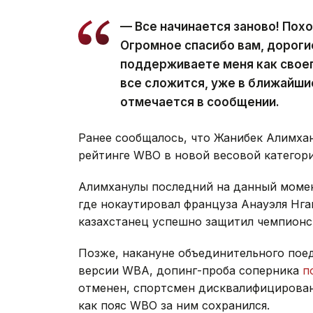
— Все начинается заново! Пох
Огромное спасибо вам, дороги
поддерживаете меня как своег
все сложится, уже в ближайши
отмечается в сообщении.
Ранее сообщалось, что Жанибек Алимха
рейтинге WBO в новой весовой категори
Алимханулы последний на данный момент
где нокаутировал француза Анауэля Нга
казахстанец успешно защитил чемпионс
Позже, накануне объединительного пое
версии WBA, допинг-проба соперника
п
отменен, спортсмен дисквалифицирован 
как пояс WBO за ним сохранился.