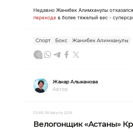
Недавно Жанибек Алимханулы отказался
переходе
в более тяжелый вес - суперср
Спорт
Бокс
Жанибек Алимханулы
Жанар Альжанова
Автор
23:48, 06 Августа 2026
Велогонщик «Астаны» Кр