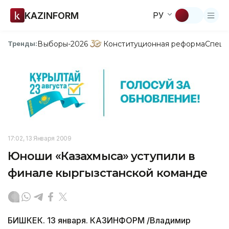
KAZINFORM
РУ
Выборы-2026
Конституционная реформа
Спецп
Тренды:
17:02, 13 Января 2009
Юноши «Казахмыса» уступили в
финале кыргызстанской команде
БИШКЕК. 13 января. КАЗИНФОРМ /Владимир