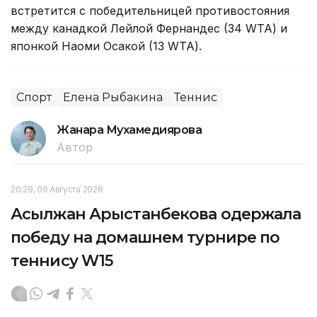
встретится с победительницей противостояния
между канадкой Лейлой Фернандес (34 WTA) и
японкой Наоми Осакой (13 WTA).
Спорт
Елена Рыбакина
Теннис
Жанара Мухамедиярова
Автор
20:29, 09 Августа 2026
Асылжан Арыстанбекова одержала
победу на домашнем турнире по
теннису W15