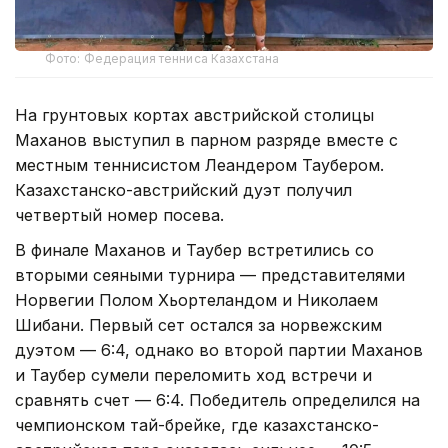
Фото: Федерация тенниса Казахстана
На грунтовых кортах австрийской столицы
Маханов выступил в парном разряде вместе с
местным теннисистом Леандером Таубером.
Казахстанско-австрийский дуэт получил
четвертый номер посева.
В финале Маханов и Таубер встретились со
вторыми сеяными турнира — представителями
Норвегии Полом Хьортеландом и Николаем
Шибани. Первый сет остался за норвежским
дуэтом — 6:4, однако во второй партии Маханов
и Таубер сумели переломить ход встречи и
сравнять счет — 6:4. Победитель определился на
чемпионском тай-брейке, где казахстанско-