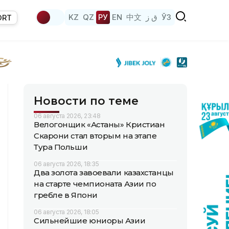
KZ
QZ
РУ
EN
中文
ق ز
ЎЗ
ORT
Новости по теме
06 августа 2026, 23:48
Велогонщик «Астаны» Кристиан
Скарони стал вторым на этапе
Тура Польши
06 августа 2026, 18:35
Два золота завоевали казахстанцы
на старте чемпионата Азии по
гребле в Япони
06 августа 2026, 18:05
Сильнейшие юниоры Азии