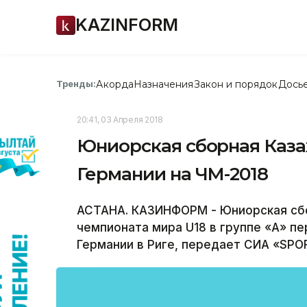
KAZINFORM
Акорда
Назначения
Закон и порядок
Дось
Тренды:
20:41, 03 Апреля 2018
Юниорская сборная Каза
Германии на ЧМ-2018
АСТАНА. КАЗИНФОРМ - Юниорская сбо
чемпионата мира U18 в группе «А» п
Германии в Риге, передает СИА «SPO