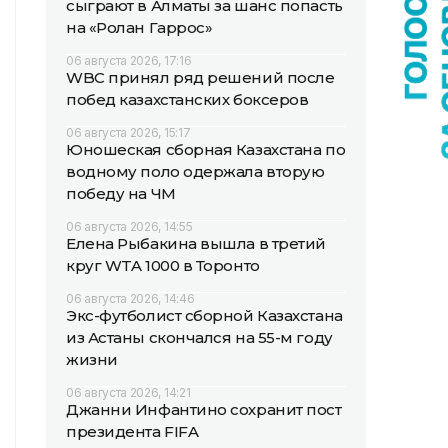
сыграют в Алматы за шанс попасть
на «Ролан Гаррос»
06 августа 2026, 17:16
WBC принял ряд решений после
побед казахстанских боксеров
06 августа 2026, 15:17
Юношеская сборная Казахстана по
водному поло одержала вторую
победу на ЧМ
06 августа 2026, 14:55
Елена Рыбакина вышла в третий
круг WTA 1000 в Торонто
06 августа 2026, 14:46
Экс-футболист сборной Казахстана
из Астаны скончался на 55-м году
жизни
06 августа 2026, 14:21
Джанни Инфантино сохранит пост
президента FIFA