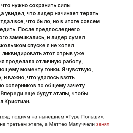
, что нужно сохранить силы
а увидел, что лидер начинает терять
тдал все, что было, но в итоге совсем
бедить. После предпоследнего
ого замешкались, и лидер сумел
скользком спуске я не хотел
 ликвидировать этот отрыв уже
ня проделала отличную работу,
ющему моменту гонки. Я чувствую,
 и важно, что удалось взять
но соперников по общему зачету
 Впереди еще будут этапы, чтобы
л Кристиан.
одряд подиум на нынешнем «Туре Польши».
на третьем этапе, а Маттео Малуччели
занял