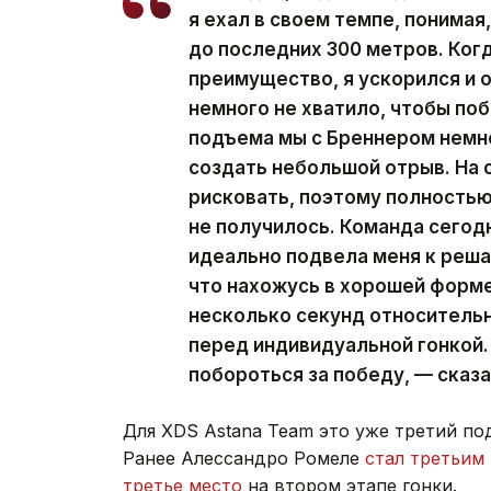
я ехал в своем темпе, понимая
до последних 300 метров. Когд
преимущество, я ускорился и о
немного не хватило, чтобы по
подъема мы с Бреннером немн
создать небольшой отрыв. На 
рисковать, поэтому полностью
не получилось. Команда сегод
идеально подвела меня к реша
что нахожусь в хорошей форме,
несколько секунд относитель
перед индивидуальной гонкой.
побороться за победу, — сказа
Для XDS Astana Team это уже третий п
Ранее Алессандро Ромеле
стал третьим
третье место
на втором этапе гонки.