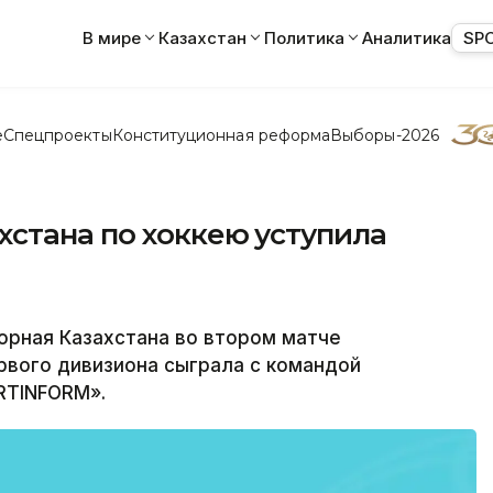
В мире
Казахстан
Политика
Аналитика
SP
е
Спецпроекты
Конституционная реформа
Выборы-2026
хстана по хоккею уступила
рная Казахстана во втором матче
ервого дивизиона сыграла с командой
RTINFORM».