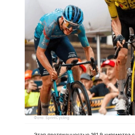
Фото: SprintCycling
Этап протяженностью 161,9 километра с