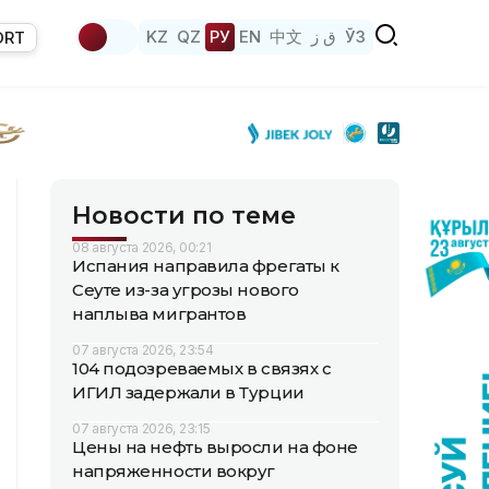
KZ
QZ
РУ
EN
中文
ق ز
ЎЗ
ORT
Новости по теме
08 августа 2026, 00:21
Испания направила фрегаты к
Сеуте из-за угрозы нового
наплыва мигрантов
07 августа 2026, 23:54
104 подозреваемых в связях с
ИГИЛ задержали в Турции
07 августа 2026, 23:15
Цены на нефть выросли на фоне
напряженности вокруг