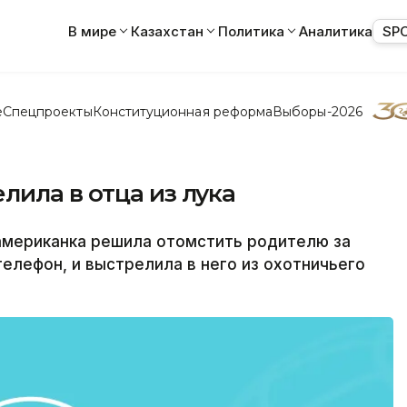
В мире
Казахстан
Политика
Аналитика
SP
е
Спецпроекты
Конституционная реформа
Выборы-2026
ила в отца из лука
американка решила отомстить родителю за
телефон, и выстрелила в него из охотничьего