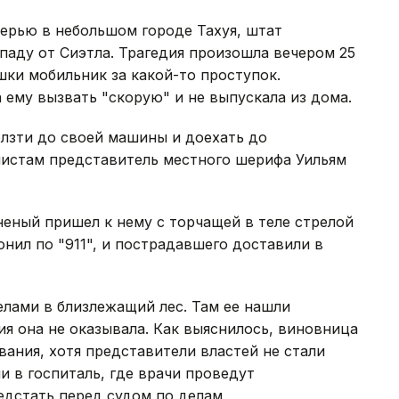
ерью в небольшом городе Тахуя, штат
западу от Сиэтла. Трагедия произошла вечером 25
ушки мобильник за какой-то проступок.
 ему вызвать "скорую" и не выпускала из дома.
олзти до своей машины и доехать до
листам представитель местного шерифа Уильям
еный пришел к нему с торчащей в теле стрелой
онил по "911", и пострадавшего доставили в
елами в близлежащий лес. Там ее нашли
я она не оказывала. Как выяснилось, виновница
вания, хотя представители властей не стали
ли в госпиталь, где врачи проведут
едстать перед судом по делам