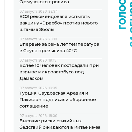
Ормузского пролива
07 августа 2026, 22:34
ВОЗ рекомендовала испытать
вакцину «Эрвебо» против нового
штамма Эболы
07 августа 2026, 20:10
Впервые за семь лет температура
в Сеуле превысила 40°C
07 августа 2026, 19:13
Более 10 человек пострадали при
взрыве микроавтобуса под
Дамаском
07 августа 2026, 19:05
Турция, Саудовская Аравия и
Пакистан подписали оборонное
соглашение
07 августа 2026, 18:09
Высокие риски стихийных
бедствий ожидаются в Китае из-за