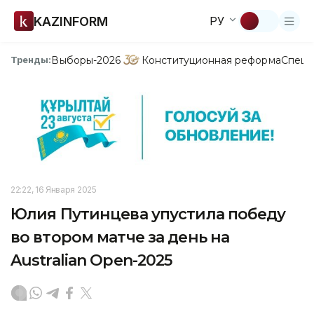
KAZINFORM
РУ
Выборы-2026
Конституционная реформа
Спецп
Тренды:
22:22, 16 Января 2025
Юлия Путинцева упустила победу
во втором матче за день на
Australian Open-2025