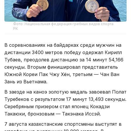
Фото: Национальная федерация гребных видов спорта
РК
В соревнованиях на байдарках среди мужчин на
дистанции 3400 метров победу одержал Кирилл
Тубаев, преодолев дистанцию за 14 минут 54,166
секунды. Вторым финишировал представитель
Южной Кореи Пак Чжу Хён, третьим — Чан Ван
Зань из Вьетнама.
В заезде на каноэ золотую медаль завоевал Полат
Туребеков с результатом 17 минут 13,493 секунды.
Серебряным призером стал японец Кокадзи
Такаюки, бронзовым — Такэнака Иссэй.
7 августа казахстанские спортсмены выступят в