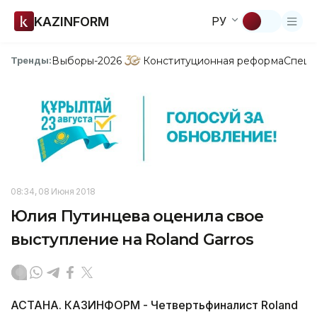
KAZINFORM
РУ
Выборы-2026
Конституционная реформа
Спецп
Тренды:
08:34, 08 Июня 2018
Юлия Путинцева оценила свое
выступление на Roland Garros
АСТАНА. КАЗИНФОРМ - Четвертьфиналист Roland