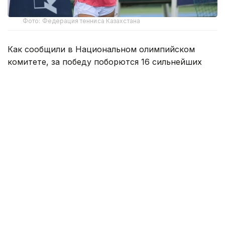
Фото: Федерация тенниса Казахстана
Как сообщили в Национальном олимпийском
комитете, за победу поборются 16 сильнейших
юниоров и юниорок из стран Центральной и
Западной Азии.
По итогам соревнований победители
квалификации получат право выступить на
финальном этапе, который пройдет в октябре в
Японии. На нем будет разыграна единственная
путевка в основную сетку юниорского «Ролан
Гаррос».
Казахстан на домашнем отборе представят
теннисисты Родион Трайгель, Диас
Тулепбергенов, Бексултан Бауржанов, Иван
Бондаренко, Амина Нурмахан, Линара Булешева,