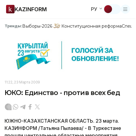
KAZINFORM
РУ
Выборы-2026
Конституционная реформа
Спецп
Тренды:
11:22, 23 Марта 2009
ЮКО: Единство - против всех бед
ЮЖНО-КАЗАХСТАНСКАЯ ОБЛАСТЬ. 23 марта.
КАЗИНФОРМ /Татьяна Пылаева/ - В Туркестане
прошли центральные областные мероприятия,