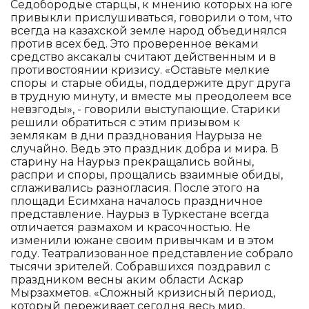
Седобородые старцы, к мнению которых на юге
привыкли прислушиваться, говорили о том, что
всегда на казахской земле народ объединялся
против всех бед. Это проверенное веками
средство аксакалы считают действенным и в
противостоянии кризису. «Оставьте мелкие
споры и старые обиды, поддержите друг друга
в трудную минуту, и вместе мы преодолеем все
невзгоды», - говорили выступающие. Старики
решили обратиться с этим призывом к
землякам в дни празднования Наурыза не
случайно. Ведь это праздник добра и мира. В
старину на Наурыз прекращались войны,
распри и споры, прощались взаимные обиды,
сглаживались разногласия. После этого на
площади Есимхана началось праздничное
представление. Наурыз в Туркестане всегда
отличается размахом и красочностью. Не
изменили южане своим привычкам и в этом
году. Театрализованное представление собрало
тысячи зрителей. Собравшихся поздравил с
праздником весны аким области Аскар
Мырзахметов. «Сложный кризисный период,
который переживает сегодня весь мир,