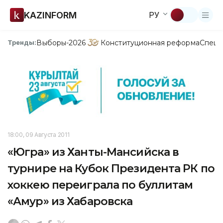
KAZINFORM
РУ
Выборы-2026
Конституционная реформа
Спецп
Тренды:
18:00, 09 Августа 2011
«Югра» из Ханты-Мансийска в
турнире на Кубок Президента РК по
хоккею переиграла по буллитам
«Амур» из Хабаровска