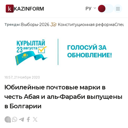
KAZINFORM
РУ
Выборы-2026
Конституционная реформа
Спецп
Тренды:
16:57, 21 Ноября 2020
Юбилейные почтовые марки в
честь Абая и аль-Фараби выпущены
в Болгарии