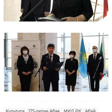
Культура
175-летие Абая
МИД РК
Абай