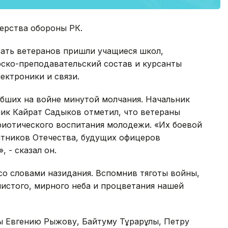
ерства обороны РК.
ать ветеранов пришли учащиеся школ,
рско-преподавательский состав и курсанты
ектроники и связи.
бших на войне минутой молчания. Начальник
ик Кайрат Садыков отметил, что ветераны
риотического воспитания молодежи. «Их боевой
итников Отечества, будущих офицеров
 - сказал он.
со словами назидания. Вспомнив тяготы войны,
истого, мирного неба и процветания нашей
ы Евгению Рыжову, Байтуму Тұрарұлы, Петру