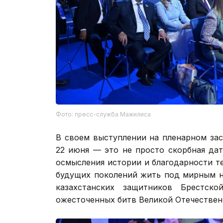
Фото: пресс-служба Мажилиса
В своем выступлении на пленарном за
22 июня — это не просто скорбная дат
осмысления истории и благодарности т
будущих поколений жить под мирным н
казахстанских защитников Брестс
ожесточенных битв Великой Отечествен