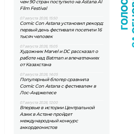
чем 90 стран поступило на Astana AI
Film Festival
07 августа 2026, 15:50
Comic Con Astana установил рекорд:
первый день фестиваля посетили 16
тысяч человек
07 августа 2026, 15:05
Художник Marvel и DC рассказал о
работе над Batman и впечатлениях
от Казахстана
07 августа 2026, 14:05
Популярный блогер сравнила
Comic Con Astana с фестивалем в
Лос-Анджелесе
07 августа 2026, 12:00
Впервые в истории Центральной
Азии: в Астане пройдет
международный конкурс
аккордеонистов