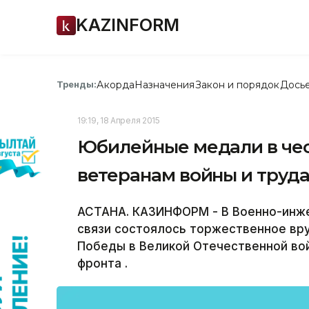
KAZINFORM
Акорда
Назначения
Закон и порядок
Дось
Тренды:
19:19, 18 Апреля 2015
Юбилейные медали в чес
ветеранам войны и труда
АСТАНА. КАЗИНФОРМ - В Военно-инже
связи состоялось торжественное вр
Победы в Великой Отечественной во
фронта .