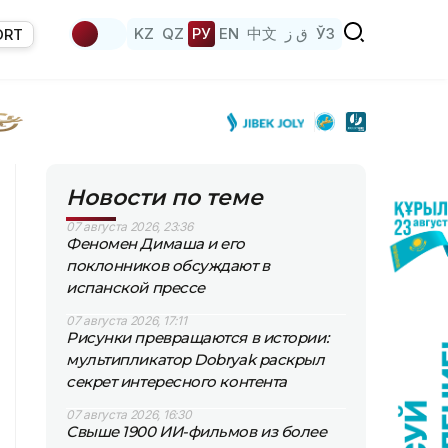
KZ
QZ
РУ
EN
中文
ق ز
ЎЗ
ORT
Новости по теме
07 августа 2026, 23:36
Феномен Димаша и его
поклонников обсуждают в
испанской прессе
07 августа 2026, 17:11
Рисунки превращаются в истории:
мультипликатор Dobryak раскрыл
секрет интересного контента
07 августа 2026, 16:30
Свыше 1900 ИИ-фильмов из более