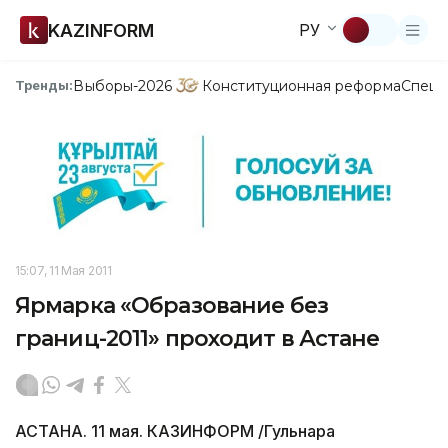
KAZINFORM
РУ
Выборы-2026
Конституционная реформа
Спецп
Тренды:
15:07, 11 Мая 2011
Ярмарка «Образование без
границ-2011» проходит в Астане
АСТАНА. 11 мая. КАЗИНФОРМ /Гульнара