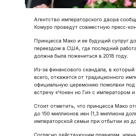
Агентство императорского двора сообщи
Комуро проведут совместную пресс-кон
Принцесса Мако и ее будущий супруг д
переездом в США, где последний работ
должна была пожениться в 2018 году.
Из-за финансового скандала, в который 
всего, откажется от традиционного имп
официальную церемонию помолвки под 
встречу «Чокен но Ги» с императором и
Стоит отметить, что принцесса Мако о
до 150 миллионов иен (1,3 миллиона д
императорской семьи при отбытии из до
Согласно действующим правилам, члены