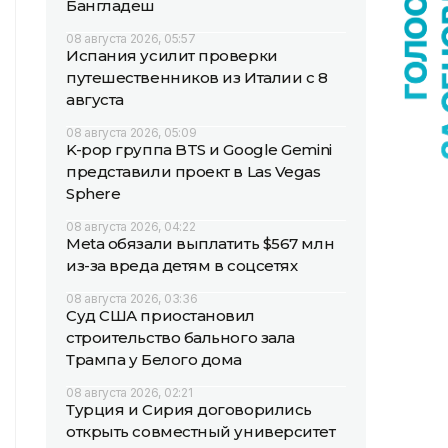
Бангладеш
08 августа 2026, 05:57
Испания усилит проверки
путешественников из Италии с 8
августа
08 августа 2026, 05:09
K-pop группа BTS и Google Gemini
представили проект в Las Vegas
Sphere
08 августа 2026, 04:22
Meta обязали выплатить $567 млн
из-за вреда детям в соцсетях
08 августа 2026, 03:36
Суд США приостановил
строительство бального зала
Трампа у Белого дома
08 августа 2026, 02:21
Турция и Сирия договорились
открыть совместный университет