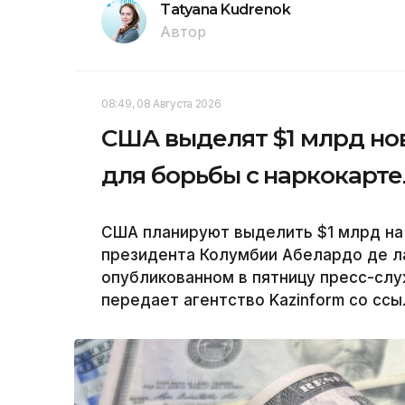
Tatyana Kudrenok
Автор
08:49, 08 Августа 2026
США выделят $1 млрд но
для борьбы с наркокарт
США планируют выделить $1 млрд на
президента Колумбии Абелардо де ла
опубликованном в пятницу пресс-сл
передает агентство Kazinform со сс