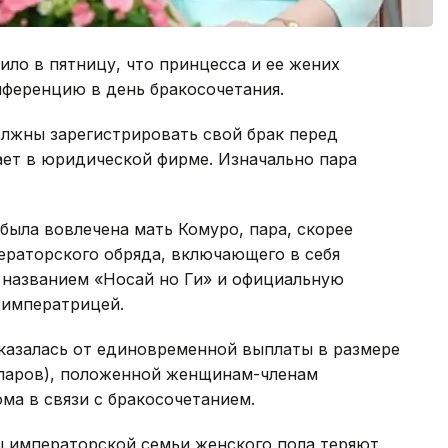
ло в пятницу, что принцесса и ее жених
ференцию в день бракосочетания.
олжны зарегистрировать свой брак перед
ает в юридической фирме. Изначально пара
была вовлечена мать Комуро, пара, скорее
ераторского обряда, включающего в себя
названием «Носай но Ги» и официальную
 императрицей.
тказалась от единовременной выплаты в размере
олларов), положенной женщинам-членам
ма в связи с бракосочетанием.
 императорской семьи женского пола теряют