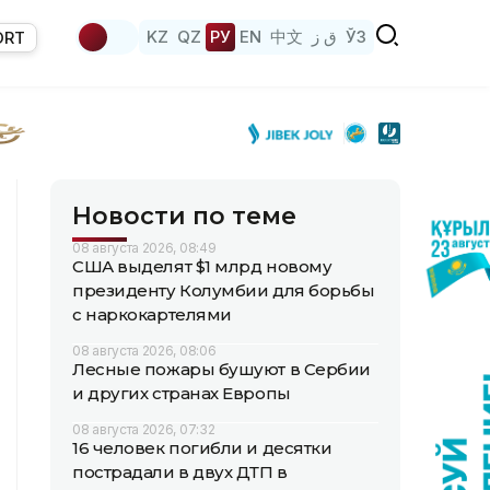
KZ
QZ
РУ
EN
中文
ق ز
ЎЗ
ORT
Новости по теме
08 августа 2026, 08:49
США выделят $1 млрд новому
президенту Колумбии для борьбы
с наркокартелями
08 августа 2026, 08:06
Лесные пожары бушуют в Сербии
и других странах Европы
08 августа 2026, 07:32
16 человек погибли и десятки
пострадали в двух ДТП в