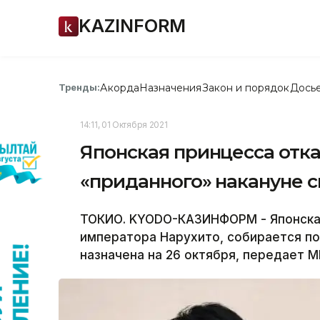
KAZINFORM
Акорда
Назначения
Закон и порядок
Дось
Тренды:
14:11, 01 Октября 2021
Японская принцесса отка
«приданного» накануне 
ТОКИО. KYODO-КАЗИНФОРМ - Японская
императора Нарухито, собирается по
назначена на 26 октября, передает М