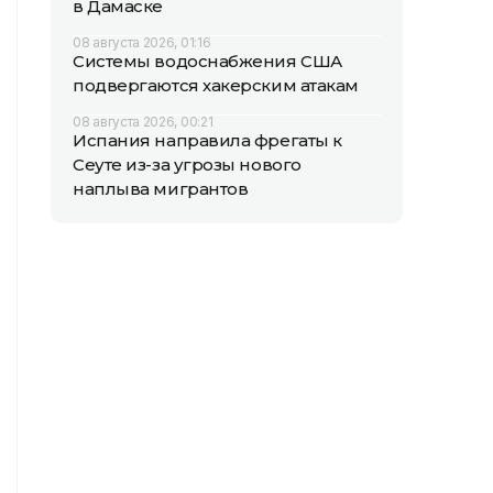
в Дамаске
08 августа 2026, 01:16
Системы водоснабжения США
подвергаются хакерским атакам
08 августа 2026, 00:21
Испания направила фрегаты к
Сеуте из-за угрозы нового
наплыва мигрантов