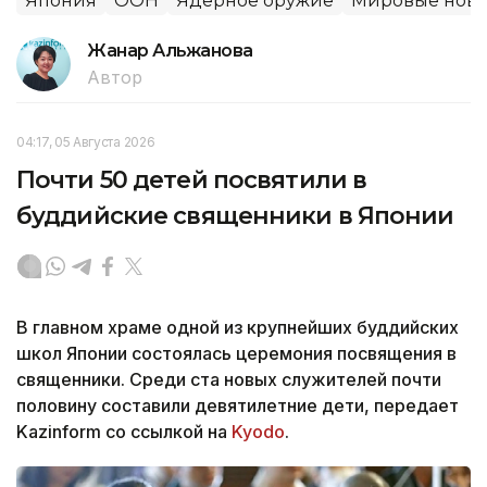
Япония
ООН
Ядерное оружие
Мировые ново
Жанар Альжанова
Автор
04:17, 05 Августа 2026
Почти 50 детей посвятили в
буддийские священники в Японии
В главном храме одной из крупнейших буддийских
школ Японии состоялась церемония посвящения в
священники. Среди ста новых служителей почти
половину составили девятилетние дети, передает
Kazinform со ссылкой на
Kyodo
.