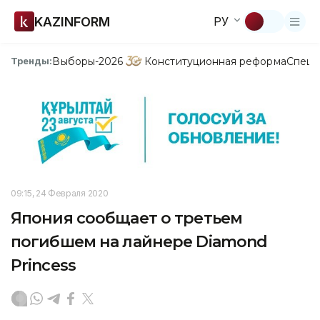
KAZINFORM
РУ
Выборы-2026
Конституционная реформа
Спецп
Тренды:
09:15, 24 Февраля 2020
Япония сообщает о третьем
погибшем на лайнере Diamond
Princess