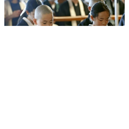
Фото: Kyodo
Церемония токудо прошла в храме Хигаси
Хонгандзи, который относится к буддийской
школе Синсю Отани. Посвящение проводят
круглый год, но в августе число участников
традиционно увеличивается благодаря летним
каникулам.