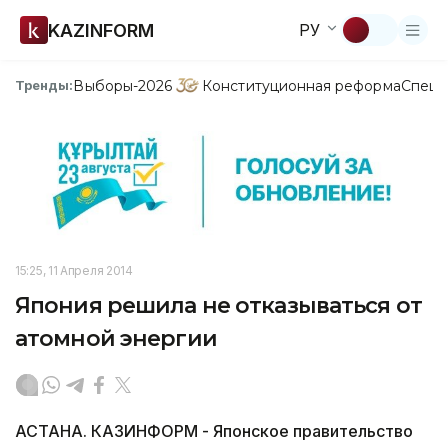
KAZINFORM
РУ
Выборы-2026
Конституционная реформа
Спецп
Тренды:
15:25, 11 Апреля 2014
Япония решила не отказываться от
атомной энергии
АСТАНА. КАЗИНФОРМ - Японское правительство