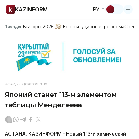
KAZINFORM
РУ
Выборы-2026
Конституционная реформа
Спецп
Тренды:
03:47, 27 Декабря 2015
Японий станет 113-м элементом
таблицы Менделеева
АСТАНА. КАЗИНФОРМ - Новый 113-й химический