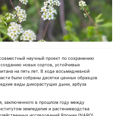
 совместный научный проект по сохранению
и созданию новых сортов, устойчивых
итана на пять лет. В ходе восьмидневной
ласти были собраны десятки ценных образцов
редкие виды дикорастущих дыни, арбуза
я, заключенного в прошлом году между
нститутом земледелия и растениеводства
озяйственных исследований Японии (NARO).