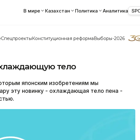
В мире
Казахстан
Политика
Аналитика
SP
е
Спецпроекты
Конституционная реформа
Выборы-2026
охлаждающую тело
которым японским изобретениям мы
ару эту новинку - охлаждающая тело пена -
стью.