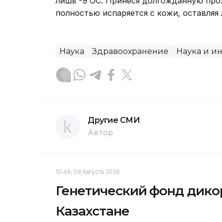
лишь -9 ОС. Принеся долгожданную прох
полностью испаряется с кожи, оставляя
Наука
Здравоохранение
Наука и и
Другие СМИ
Автор
10:49, 08 Августа 2026
Генетический фонд дико
Казахстане