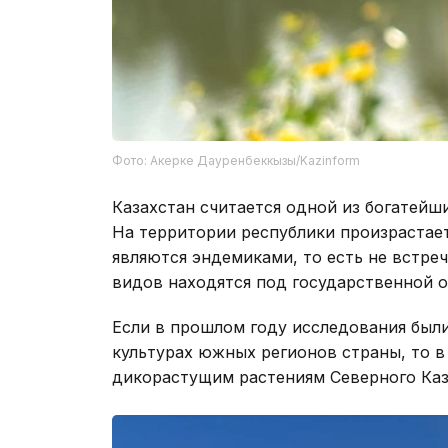
Фото: Акерке Дауренбеккызы/Kazinform
Казахстан считается одной из богатейш
На территории республики произрастает 
являются эндемиками, то есть не встре
видов находятся под государственной о
Если в прошлом году исследования был
культурах южных регионов страны, то в
дикорастущим растениям Северного Каз