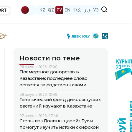
KZ
QZ
РУ
EN
中文
ق ز
ЎЗ
ORT
Новости по теме
08 августа 2026, 17:00
Посмертное донорство в
Казахстане: последнее слово
остается за родственниками
08 августа 2026, 10:49
Генетический фонд дикорастущих
растений изучают в Казахстане
07 августа 2026, 07:49
Стелы из «Долины царей» Тувы
помогут изучить истоки скифской