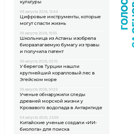
культуры
06 августа 2026, 12:44
Цифровые инструменты, которые
могут спасти жизнь
05 августа 2026, 15:55
Школьница из Астаны изобрела
биоразлагаемую бумагу из травы
и получила патент
05 августа 2026, 02:10
У берегов Турции нашли
крупнейший коралловый лес в
Эгейском море
05 августа 2026, 01:23
Ученые обнаружили следы
древней морской жизни у
Кровавого водопада в Антарктиде
04 августа 2026, 23:59
Китайские ученые создали «ИИ-
биолога» для поиска