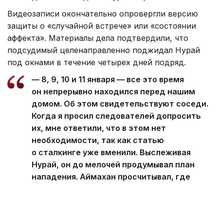
Видеозаписи окончательно опровергли версию
защиты о «случайной встрече» или «состоянии
аффекта». Материалы дела подтвердили, что
подсудимый целенаправленно поджидал Нурай
под окнами в течение четырех дней подряд.
— 8, 9, 10 и 11 января — все это время
он непрерывно находился перед нашим
домом. Об этом свидетельствуют соседи.
Когда я просил следователей допросить
их, мне ответили, что в этом нет
необходимости, так как статью
о сталкинге уже вменили. Выслеживая
Нурай, он до мелочей продумывал план
нападения. Аймахан просчитывал, где
находятся видеорегистраторы и с какой
стороны удобнее подступиться, — заявил
отец погибшей Бауыржан Сагынбек.