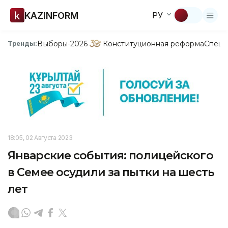
KAZINFORM
РУ
Выборы-2026
Конституционная реформа
Спецп
Тренды:
18:05, 02 Августа 2023
Январские события: полицейского
в Семее осудили за пытки на шесть
лет