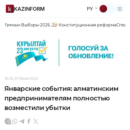
KAZINFORM
РУ
Выборы-2026
Конституционная реформа
Спецп
Тренды:
16:29, 07 Июля 2022
Январские события: алматинским
предпринимателям полностью
возместили убытки