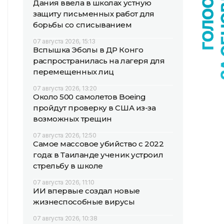
Дания ввела в школах устную
защиту письменных работ для
борьбы со списыванием
07 августа 2026, 15:13
Вспышка Эболы в ДР Конго
распространилась на лагеря для
перемещенных лиц
07 августа 2026, 13:20
Около 500 самолетов Boeing
пройдут проверку в США из-за
возможных трещин
07 августа 2026, 12:50
Самое массовое убийство с 2022
года: в Таиланде ученик устроил
стрельбу в школе
07 августа 2026, 11:10
ИИ впервые создал новые
жизнеспособные вирусы
07 августа 2026, 10:38