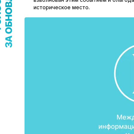
взволнован этим событием и благода
историческое место.