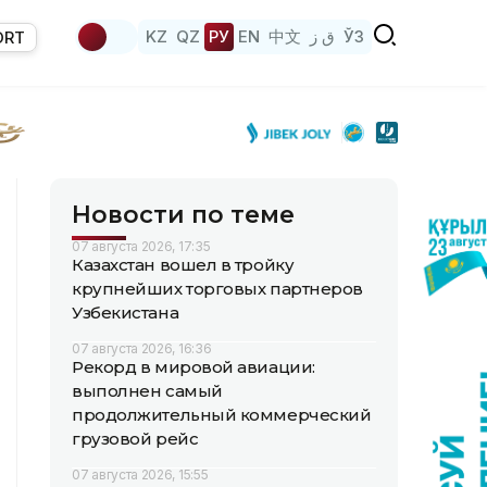
KZ
QZ
РУ
EN
中文
ق ز
ЎЗ
ORT
Новости по теме
07 августа 2026, 17:35
Казахстан вошел в тройку
крупнейших торговых партнеров
Узбекистана
07 августа 2026, 16:36
Рекорд в мировой авиации:
выполнен самый
продолжительный коммерческий
грузовой рейс
07 августа 2026, 15:55