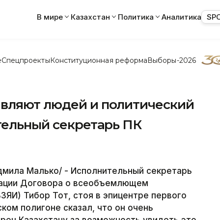
В мире
Казахстан
Политика
Аналитика
SP
е
Спецпроекты
Конституционная реформа
Выборы-2026
вляют людей и политический
тельный секретарь ПК
дмила Малько/ - Исполнительный секретарь
зации Договора о всеобъемлющем
ЯИ) Тибор Тот, стоя в эпицентре первого
ком полигоне сказал, что он очень