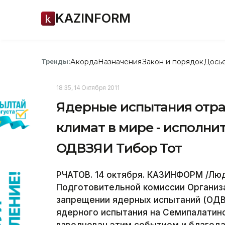
KAZINFORM
Акорда
Назначения
Закон и порядок
Дось
Тренды:
18:35, 14 Октября 2011
Ядерные испытания отра
климат в мире - исполни
ОДВЗЯИ Тибор Тот
РЧАТОВ. 14 октября. КАЗИНФОРМ /Лю
Подготовительной комиссии Органи
запрещении ядерных испытаний (ОДВЗ
ядерного испытания на Семипалатинс