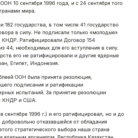
ООН 10 сентября 1996 года, и с 24 сентября того
транами мира.
 182 государства, в том числе 41 государство
овора в силу. Не подписали только «молодые»
н, КНДР. Ратифицировали Договор 154
из 44, необходимых для его вступления в силу.
ств его не ратифицировали и другие ядерные
ан, Египет, Индонезия.
блеей ООН была принята резолюция,
шего подписания и ратификации
ерных испытаний. За принятие резолюции
е: КНДР и США.
 сентябре 1996 г.) и его ратифицировал, но и до
, добровольно отказавшейся от обладания
этого стратегического выбора наша страна
и ядерным арсеналом. Республика Казахстан