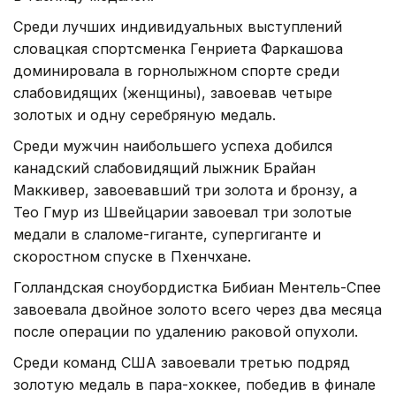
Среди лучших индивидуальных выступлений
словацкая спортсменка Генриета Фаркашова
доминировала в горнолыжном спорте среди
слабовидящих (женщины), завоевав четыре
золотых и одну серебряную медаль.
Среди мужчин наибольшего успеха добился
канадский слабовидящий лыжник Брайан
Маккивер, завоевавший три золота и бронзу, а
Тео Гмур из Швейцарии завоевал три золотые
медали в слаломе-гиганте, супергиганте и
скоростном спуске в Пхенчхане.
Голландская сноубордистка Бибиан Ментель-Спее
завоевала двойное золото всего через два месяца
после операции по удалению раковой опухоли.
Среди команд США завоевали третью подряд
золотую медаль в пара-хоккее, победив в финале