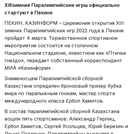
XIII
зимние Паралимпийские игры официально
стартуют в Пекине
ПЕКИН. КАЗИНФОРМ – Церемония открытия XIII
зимних Паралимпийских игр 2022 года в Пекине
пройдет 4 марта. Торжественное спортивное
мероприятие состоится на столичном
Национальном стадионе, известном как «Птичье
гнездо», передает собственный корреспондент
МИА «Казинформ».
Знаменосцем Паралимпийской сборной
Казахстана определен бронзовый призер Кубка
мира по паралыжным гонкам, мастер спорта
международного класса Ербол Хамитов.
В состав паралимпийской сборной Казахстана
вошли пять спортсменов: Александр Герлиц,
Ербол Хамитов, Сергей Усольцев, Юрий Березин и
Денис Петренко. Паралимпийцы выступят в