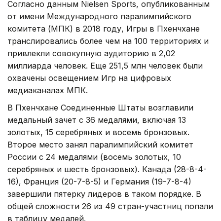
Согласно данным Nielsen Sports, опубликованным
от имени Международного паралимпийского
комитета (МПК) в 2018 году, Игры в Пхенчхане
транслировались более чем на 100 территориях и
привлекли совокупную аудиторию в 2,02
миллиарда человек. Еще 251,5 млн человек были
охвачены освещением Игр на цифровых
медиаканалах МПК.
В Пхенчхане Соединенные Штаты возглавили
медальный зачет с 36 медалями, включая 13
золотых, 15 серебряных и восемь бронзовых.
Второе место занял паралимпийский комитет
России с 24 медалями (восемь золотых, 10
серебряных и шесть бронзовых). Канада (28-8-4-
16), Франция (20-7-8-5) и Германия (19-7-8-4)
завершили пятерку лидеров в таком порядке. В
общей сложности 26 из 49 стран-участниц попали
в таблицу медалей.