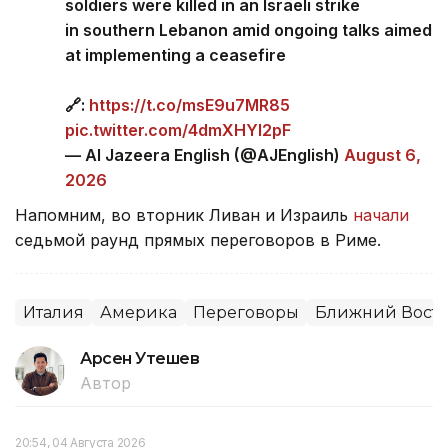
soldiers were killed in an Israeli strike
in southern Lebanon amid ongoing talks aimed
at implementing a ceasefire
🔗:
https://t.co/msE9u7MR85
pic.twitter.com/4dmXHYl2pF
— Al Jazeera English (@AJEnglish)
August 6,
2026
Напомним, во вторник Ливан и Израиль
начали
седьмой раунд прямых переговоров в Риме.
Италия
Америка
Переговоры
Ближний Вост
Арсен Утешев
Автор
20:54, 04 Августа 2026