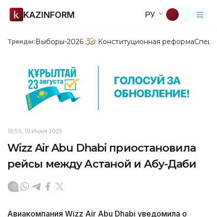
KAZINFORM
РУ
Выборы-2026
Конституционная реформа
Спецп
Тренды:
18:59, 19 Июня 2025
Wizz Air Abu Dhabi приостановила
рейсы между Астаной и Абу-Даби
Авиакомпания Wizz Air Abu Dhabi уведомила о