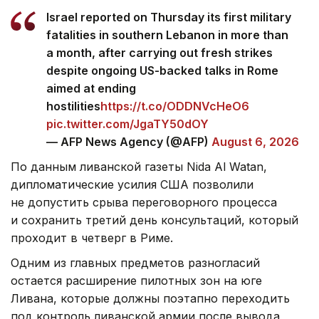
Israel reported on Thursday its first military
fatalities in southern Lebanon in more than
a month, after carrying out fresh strikes
despite ongoing US-backed talks in Rome
aimed at ending
hostilities
https://t.co/ODDNVcHeO6
pic.twitter.com/JgaTY50dOY
— AFP News Agency (@AFP)
August 6, 2026
По данным ливанской газеты Nida Al Watan,
дипломатические усилия США позволили
не допустить срыва переговорного процесса
и сохранить третий день консультаций, который
проходит в четверг в Риме.
Одним из главных предметов разногласий
остается расширение пилотных зон на юге
Ливана, которые должны поэтапно переходить
под контроль ливанской армии после вывода