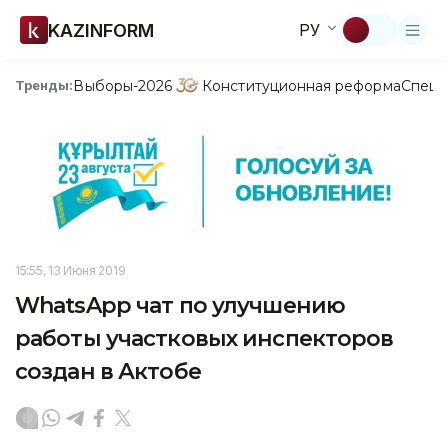
KAZINFORM
РУ
Выборы-2026
Конституционная реформа
Спецп
Тренды:
15:55, 13 Июня 2019
WhatsApp чат по улучшению
работы участковых инспекторов
создан в Актобе