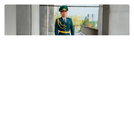
Фото: Gov.kz
В документе утверждена новая редакция
описания форменной одежды, знаков различия
и правил их ношения. Согласно новым правилам,
сотрудники органов внутренних дел обязаны
носить форменную одежду строго
в соответствии с установленными требованиями.