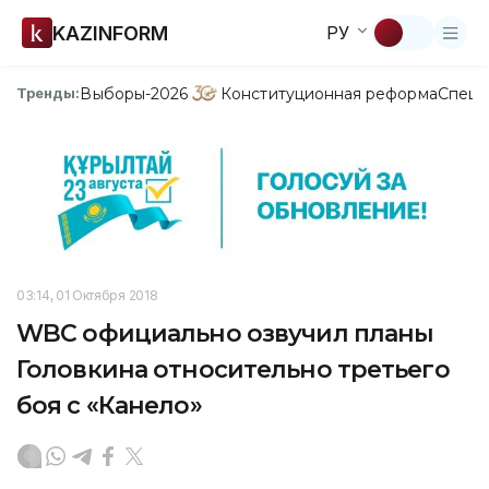
KAZINFORM
РУ
Выборы-2026
Конституционная реформа
Спецп
Тренды:
03:14, 01 Октября 2018
WBC официально озвучил планы
Головкина относительно третьего
боя с «Канело»