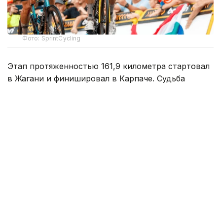
Фото: SprintCycling
Этап протяженностью 161,9 километра стартовал
в Жагани и финишировал в Карпаче. Судьба
победы решилась в концовке гонки, где впереди
осталась группа из трех гонщиков.
На заключительном километре один
из соперников атаковал, а Кристиан Скарони стал
единственным, кто сумел ответить на этот рывок.
Гонщик казахстанской команды стремительно
сокращал отставание, однако до победы ему
не хватило совсем немного — Скарони
финишировал вторым.