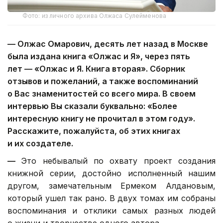
Фото: из личного архива Олжаса Сулейменова
—
Олжас Омарович, десять лет назад в Москве
была издана книга «Олжас и Я», через пять
лет — «Олжас и Я. Книга вторая». Сборник
отзывов и пожеланий, а также воспоминаний
о Вас знаменитостей со всего мира. В своем
интервью Вы сказали буквально: «Более
интересную книгу не прочитал в этом году».
Расскажите, пожалуйста, об этих книгах
и их создателе.
—
Это небывалый по охвату проект создания
книжной серии, достойно исполненный нашим
другом, замечательным Ермеком Алдановым,
который ушел так рано. В двух томах им собраны
воспоминания и отклики самых разных людей
о жизни и творчестве одного автора.