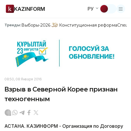
KAZINFORM
РУ
Выборы-2026
Конституционная реформа
Спецп
Тренды:
08:50, 08 Января 2016
Взрыв в Северной Корее признан
техногенным
АСТАНА. КАЗИНФОРМ - Организация по Договору