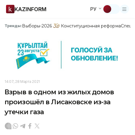
KAZINFORM
РУ
Выборы-2026
Конституционная реформа
Спецп
Тренды:
14:07, 28 Марта 2021
Взрыв в одном из жилых домов
произошёл в Лисаковске из-за
утечки газа