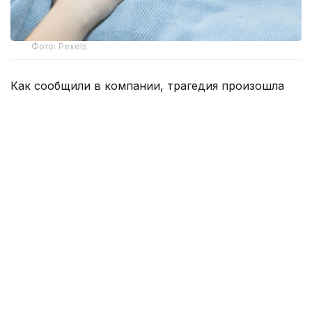
Фото: Pexels
Как сообщили в компании, трагедия произошла
5 августа в Аулиекольском районе. Во время
работ, связанных с опорами линии связи,
сотрудник линейно-технического цеха получил
травмы, несовместимые с жизнью.
По данным полиции, несчастный случай
произошел в поселке Москалевка.
Предварительно установлено, что
при проведении демонтажных работ на объекте
АО «Казахтелеком» на электромонтера упал
железобетонный столб. От полученных травм
мужчина скончался на месте происшествия.
По факту гибели работника зарегистрировано