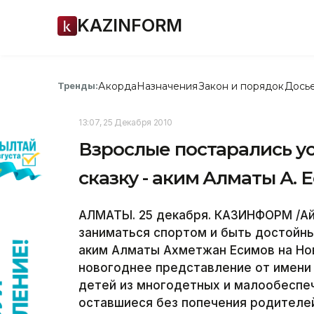
KAZINFORM
Акорда
Назначения
Закон и порядок
Дось
Тренды:
13:07, 25 Декабря 2010
Взрослые постарались у
сказку - аким Алматы А. 
АЛМАТЫ. 25 декабря. КАЗИНФОРМ /Айг
заниматься спортом и быть достойн
аким Алматы Ахметжан Есимов на Нов
новогоднее представление от имени 
детей из многодетных и малообеспеч
оставшиеся без попечения родителе