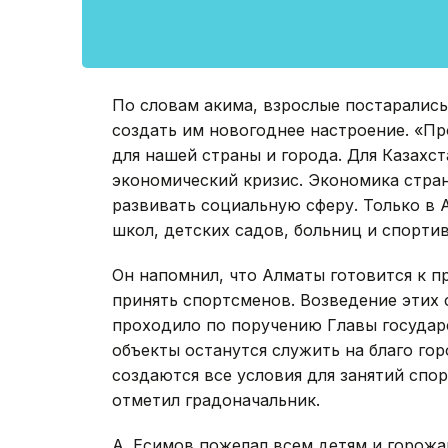
По словам акима, взрослые постарались
создать им новогоднее настроение. «П
для нашей страны и города. Для Казахс
экономический кризис. Экономика стран
развивать социальную сферу. Только в 
школ, детских садов, больниц и спортив
Он напомнил, что Алматы готовится к п
принять спортсменов. Возведение этих
проходило по поручению Главы государс
объекты останутся служить на благо го
создаются все условия для занятий спо
отметил градоначальник.
А. Есимов пожелал всем детям и горожа