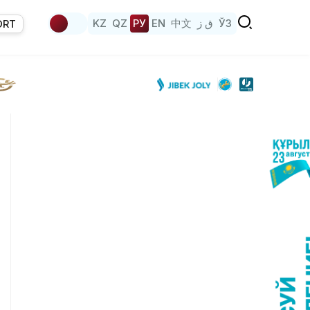
KZ
QZ
РУ
EN
中文
ق ز
ЎЗ
ORT