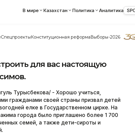
В мире
Казахстан
Политика
Аналитика
SP
е
Спецпроекты
Конституционная реформа
Выборы-2026
строить для вас настоящую
Есимов.
уль Турысбекова/ - Хорошо учиться,
ыми гражданами своей страны призвал детей
огодней елке в Государственном цирке. На
акима города было приглашено более 1 700
енных семей, а также дети-сироты и
й.