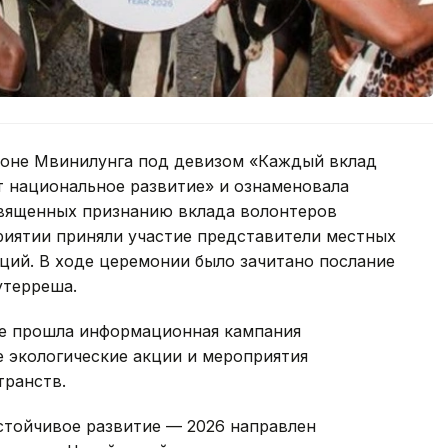
йоне Мвинилунга под девизом «Каждый вклад
т национальное развитие» и ознаменовала
священных признанию вклада волонтеров
риятии приняли участие представители местных
ций. В ходе церемонии было зачитано послание
утерреша.
не прошла информационная кампания
е экологические акции и мероприятия
транств.
тойчивое развитие — 2026 направлен