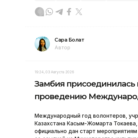
Сара Болат
Автор
19:24, 03 Августа 2026
Замбия присоединилась 
проведению Международ
Международный год волонтеров, уч
Казахстана Касым-Жомарта Токаева, 
официально дан старт мероприятиям 