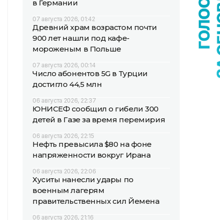
в Германии
07 августа 2026, 01:42
Древний храм возрастом почти
900 лет нашли под кафе-
мороженым в Польше
07 августа 2026, 00:14
Число абонентов 5G в Турции
достигло 44,5 млн
06 августа 2026, 22:37
ЮНИСЕФ сообщил о гибели 300
детей в Газе за время перемирия
06 августа 2026, 22:15
Нефть превысила $80 на фоне
напряженности вокруг Ирана
06 августа 2026, 22:06
Хуситы нанесли удары по
военным лагерям
правительственных сил Йемена
06 августа 2026, 21:16