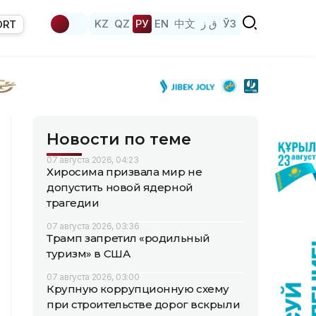
KZ
QZ
РУ
EN
中文
ق ز
ЎЗ
ORT
Новости по теме
07 августа 2026, 04:23
Хиросима призвала мир не
допустить новой ядерной
трагедии
07 августа 2026, 03:36
Трамп запретил «родильный
туризм» в США
07 августа 2026, 03:00
Крупную коррупционную схему
при строительстве дорог вскрыли