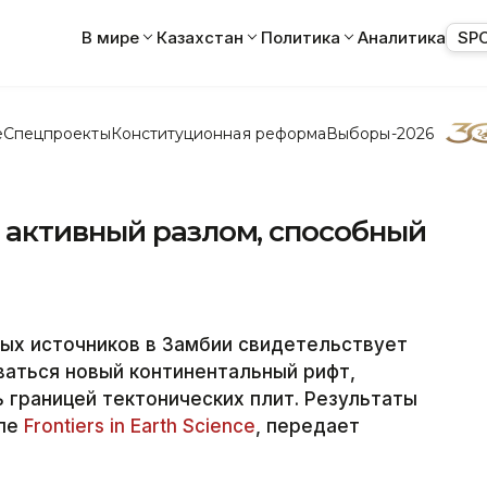
В мире
Казахстан
Политика
Аналитика
SP
е
Спецпроекты
Конституционная реформа
Выборы-2026
 активный разлом, способный
ных источников в Замбии свидетельствует
ваться новый континентальный рифт,
 границей тектонических плит. Результаты
але
Frontiers in Earth Science
, передает