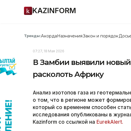
KAZINFORM
Акорда
Назначения
Закон и порядок
Дось
Тренды:
07:27, 18 Мая 2026
В Замбии выявили новый
расколоть Африку
Анализ изотопов газа из геотермаль
о том, что в регионе может формиро
который со временем способен стать
исследования опубликованы в журн
Kazinform со ссылкой на
EurekAlert.