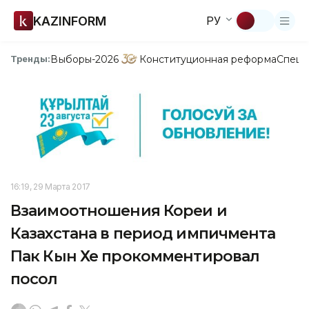
KAZINFORM
РУ
Выборы-2026
Конституционная реформа
Спецп
Тренды:
16:19, 29 Марта 2017
Взаимоотношения Кореи и
Казахстана в период импичмента
Пак Кын Хе прокомментировал
посол