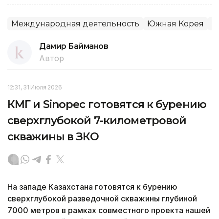
Международная деятельность
Южная Корея
М
Дамир Байманов
Автор
12:31, 31 Июля 2026
КМГ и Sinopec готовятся к бурению
сверхглубокой 7-километровой
скважины в ЗКО
На западе Казахстана готовятся к бурению
сверхглубокой разведочной скважины глубиной
7000 метров в рамках совместного проекта нашей